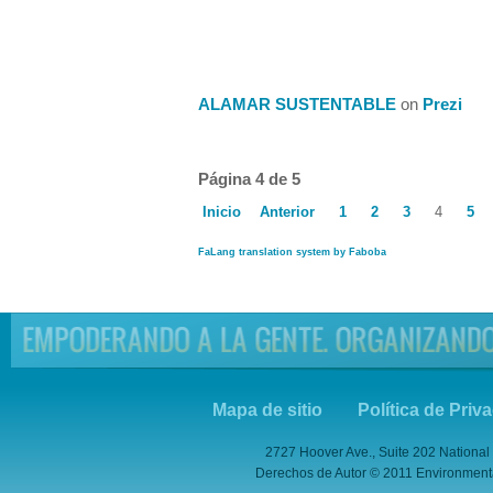
ALAMAR SUSTENTABLE
on
Prezi
Página 4 de 5
Inicio
Anterior
1
2
3
4
5
FaLang translation system by Faboba
Mapa de sitio
Política de Priv
2727 Hoover Ave., Suite 202 National
Derechos de Autor © 2011 Environmental